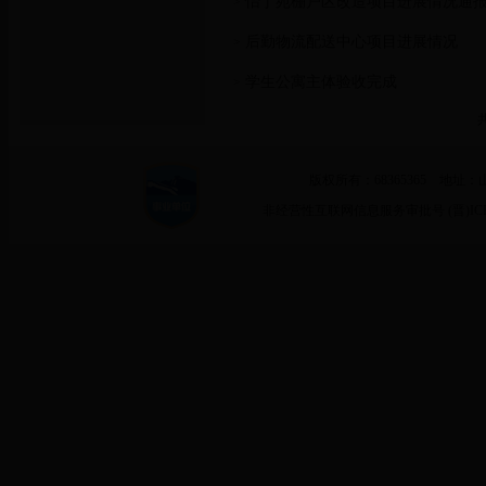
怡丁苑棚户区改造项目进展情况通
>
后勤物流配送中心项目进展情况
>
学生公寓主体验收完成
>
共
版权所有：68365365 地址：
非经营性互联网信息服务审批号 (晋)ICP备