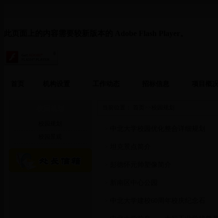
此页面上的内容需要较新版本的 Adobe Flash Player。
首页
机构设置
工作动态
招标信息
项目概
当前位置：
首页
>>
校园规划
校园规划
校园规划
中北大学校园优化整合详细规划
>
校园景观
坦克景点简介
>
彭德怀元帅塑像简介
>
新南区中心公园
>
中北大学建校60周年校庆纪念石
>