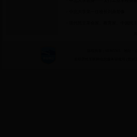
中北大学前身——太行工业学校奠
>
中北大学第一任校长刘鼎塑像
>
现代民主革命家、教育家、中国民
>
共
版权所有：68365365 地址：
非经营性互联网信息服务审批号 (晋)ICP备