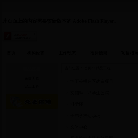
此页面上的内容需要较新版本的 Adobe Flash Player。
首页
机构设置
工作动态
招标信息
项目概
当前位置：
首页
>>
精品工程
精品课程
在建工程
怡丁苑棚户区改造项目
>
完工工程
文韬6#、7#学生公寓
>
科学楼
>
子弟学校运动场
>
文体中心
>