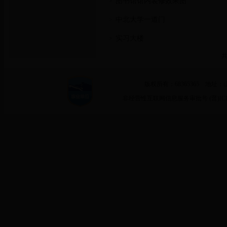
图书馆馆内装修效果图
>
中北大学一道门
>
实习大楼
>
共
版权所有：68365365 地址：
非经营性互联网信息服务审批号 (晋)ICP备