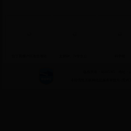
精品工程
怡丁苑棚户区改造项目
文韬6#、7#学生公...
科学楼
版权所有：68365365 地址：
非经营性互联网信息服务审批号 (晋)ICP备