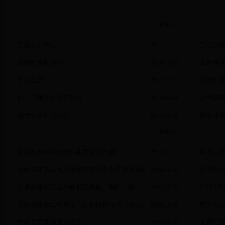
项目概况
更多
>>
项目动
工程实训中心
工程实
>
2015-12-11
>
后勤物流配送中心
工程实
>
2014-12-02
>
学生公寓
我校附
>
2014-12-02
>
怡丁苑棚户区改造项目
工程实
>
2014-06-28
>
现代分析测试中心
科学楼
>
2014-03-19
>
政策法规
更多
>>
校园规
企业投资项目核准和备案管理条例
中北大
>
2017-01-11
>
山西省建筑工程质量和建筑安全生产管理条例
新南区
>
2008-12-30
>
太原市建设工程声像档案收集、制作、移...
1号门古
>
2008-12-30
>
山西省建设工程量清单招标评标办法（试行）
南区规
>
2008-12-30
>
中华人民共和国消防法
太原信
>
2008-12-30
>