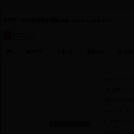
此页面上的内容需要较新版本的 Adobe Flash Player。
首页
机构设置
工作动态
招标信息
项目概
工作动态
中北大学工程建设
>
中北大学工程建设
>
中北大学工程建设
>
基本建设处开展安
>
怡丁苑棚户区住宅
>
1
2
3
4
5
6
关于怡丁苑18-2
>