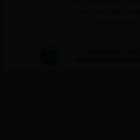
中北大学后勤物流配送中心工程监
>
中北大学学生公寓工程监理中标结
>
中北大学怡丁苑棚户区改造项目施
>
版权所有：68365365 地址：
非经营性互联网信息服务审批号 (晋)ICP备