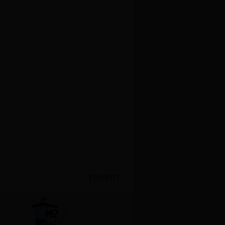
【
关闭窗口
】