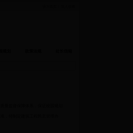
设为首页
|
加入收藏
园规划
政策法规
处长信箱
的质量监督保障体系，保证校园规划
批准，特制定建筑工程民主管理办