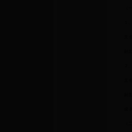
（一
１、
主 
副
２
主 
副
成
（