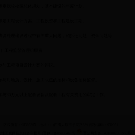
、审定我校校园总体规划，基本建设的年度计划。
、审定工程设计方案、工程投资和工程建设工期。
、协调处理建设过程中有关重大问题，如拆迁问题、资金问题等。
三）工程监督管理组职责
、参与工程项目设计方案的评议。
、参与对地质、设计、施工队伍的招标和设备招标监督。
、参与30万元以上配套设备及配套工程有关费用的审定工作。
版权所有：68365365 地址：山西省太原市学院路3号 邮政编码：030051
性互联网信息服务审批号 (晋)ICP备05000467号
晋公网安备 14010002001550号