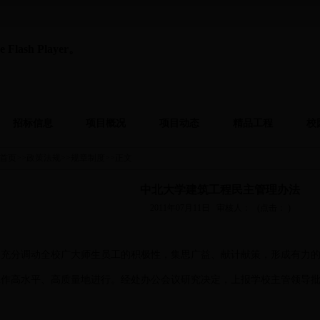
ash Player。
招标信息
项目概况
项目动态
精品工程
校
首页
>>
政策法规
>>
规章制度
>>
正文
中北大学建筑工程民主管理办法
2011年07月11日
审核人：
(点击：
)
了充分调动全校广大师生员工的积极性，集思广益、献计献策，形成有力
工作高水平、高质量地进行。经处办公会议研究决定，上报学校主管领导