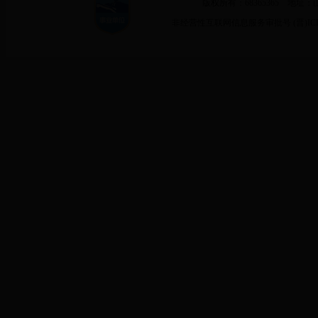
版权所有：68365365 地址：
非经营性互联网信息服务审批号 (晋)ICP备